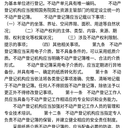
为基本单位进行登记。不动产单元具有唯一编码。 不动产
登记机构应当按照国务院国土资源主管部门的规定设立统一的
不动产登记簿。 不动产登记簿应当记载以下事项：
（一）不动产的坐落、界址、空间界限、面积、用途等自然状
况； （二）不动产权利的主体、类型、内容、来源、期
限、权利变化等权属状况； （三）涉及不动产权利限制、
提示的事项； （四）其他相关事项。 第九条 不动产
登记簿应当采用电子介质，暂不具备条件的，可以采用纸质介
质。不动产登记机构应当明确不动产登记簿唯一、合法的介质
形式。 不动产登记簿采用电子介质的，应当定期进行异地
备份，并具有唯一、确定的纸质转化形式。 第十条 不动
产登记机构应当依法将各类登记事项准确、完整、清晰地记载
于不动产登记簿。任何人不得损毁不动产登记簿，除依法予以
更正外不得修改登记事项。 第十一条 不动产登记工作人
员应当具备与不动产登记工作相适应的专业知识和业务能力。
不动产登记机构应当加强对不动产登记工作人员的管理和
专业技术培训。 第十二条 不动产登记机构应当指定专人
负责不动产登记簿的保管，并建立健全相应的安全责任制度。
采用纸质介质不动产登记簿的，应当配备必要的防盗、防