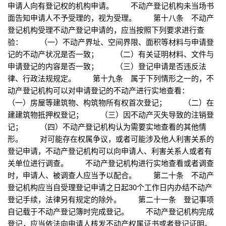
申请人向有登记权的机构申请。 不动产登记机构未当场书
面告知申请人不予受理的，视为受理。 第十八条 不动产
登记机构受理不动产登记申请的，应当按照下列要求进行查
验： （一）不动产界址、空间界限、面积等材料与申请登
记的不动产状况是否一致； （二）有关证明材料、文件与
申请登记的内容是否一致； （三）登记申请是否违反法
律、行政法规规定。 第十九条 属于下列情形之一的，不
动产登记机构可以对申请登记的不动产进行实地查看：
（一）房屋等建筑物、构筑物所有权首次登记； （二）在
建建筑物抵押权登记； （三）因不动产灭失导致的注销登
记； （四）不动产登记机构认为需要实地查看的其他情
形。 对可能存在权属争议，或者可能涉及他人利害关系的
登记申请，不动产登记机构可以向申请人、利害关系人或者有
关单位进行调查。 不动产登记机构进行实地查看或者调查
时，申请人、被调查人应当予以配合。 第二十条 不动产
登记机构应当自受理登记申请之日起30个工作日内办结不动产
登记手续，法律另有规定的除外。 第二十一条 登记事项
自记载于不动产登记簿时完成登记。 不动产登记机构完成
登记，应当依法向申请人核发不动产权属证书或者登记证明。