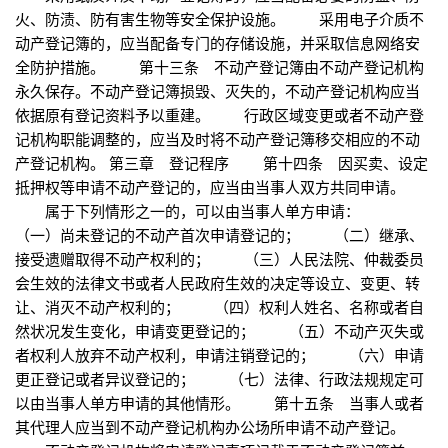
火、防渍、防有害生物等安全保护设施。 采用电子介质不
动产登记簿的，应当配备专门的存储设施，并采取信息网络安
全防护措施。 第十三条 不动产登记簿由不动产登记机构
永久保存。不动产登记簿损毁、灭失的，不动产登记机构应当
依据原有登记资料予以重建。 行政区域变更或者不动产登
记机构职能调整的，应当及时将不动产登记簿移交相应的不动
产登记机构。 第三章 登记程序 第十四条 因买卖、设定
抵押权等申请不动产登记的，应当由当事人双方共同申请。
属于下列情形之一的，可以由当事人单方申请：
（一）尚未登记的不动产首次申请登记的； （二）继承、
接受遗赠取得不动产权利的； （三）人民法院、仲裁委员
会生效的法律文书或者人民政府生效的决定等设立、变更、转
让、消灭不动产权利的； （四）权利人姓名、名称或者自
然状况发生变化，申请变更登记的； （五）不动产灭失或
者权利人放弃不动产权利，申请注销登记的； （六）申请
更正登记或者异议登记的； （七）法律、行政法规规定可
以由当事人单方申请的其他情形。 第十五条 当事人或者
其代理人应当到不动产登记机构办公场所申请不动产登记。