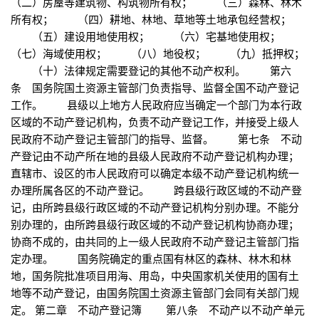
（二）房屋等建筑物、构筑物所有权； （三）森林、林木
所有权； （四）耕地、林地、草地等土地承包经营权；
（五）建设用地使用权； （六）宅基地使用权；
（七）海域使用权； （八）地役权； （九）抵押权；
（十）法律规定需要登记的其他不动产权利。 第六
条 国务院国土资源主管部门负责指导、监督全国不动产登记
工作。 县级以上地方人民政府应当确定一个部门为本行政
区域的不动产登记机构，负责不动产登记工作，并接受上级人
民政府不动产登记主管部门的指导、监督。 第七条 不动
产登记由不动产所在地的县级人民政府不动产登记机构办理；
直辖市、设区的市人民政府可以确定本级不动产登记机构统一
办理所属各区的不动产登记。 跨县级行政区域的不动产登
记，由所跨县级行政区域的不动产登记机构分别办理。不能分
别办理的，由所跨县级行政区域的不动产登记机构协商办理；
协商不成的，由共同的上一级人民政府不动产登记主管部门指
定办理。 国务院确定的重点国有林区的森林、林木和林
地，国务院批准项目用海、用岛，中央国家机关使用的国有土
地等不动产登记，由国务院国土资源主管部门会同有关部门规
定。 第二章 不动产登记簿 第八条 不动产以不动产单元