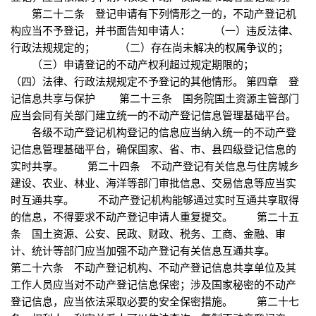
第二十二条 登记申请有下列情形之一的，不动产登记机
构应当不予登记，并书面告知申请人： （一）违反法律、
行政法规规定的； （二）存在尚未解决的权属争议的；
（三）申请登记的不动产权利超过规定期限的；
（四）法律、行政法规规定不予登记的其他情形。 第四章 登
记信息共享与保护 第二十三条 国务院国土资源主管部门
应当会同有关部门建立统一的不动产登记信息管理基础平台。
各级不动产登记机构登记的信息应当纳入统一的不动产登
记信息管理基础平台，确保国家、省、市、县四级登记信息的
实时共享。 第二十四条 不动产登记有关信息与住房城乡
建设、农业、林业、海洋等部门审批信息、交易信息等应当实
时互通共享。 不动产登记机构能够通过实时互通共享取得
的信息，不得要求不动产登记申请人重复提交。 第二十五
条 国土资源、公安、民政、财政、税务、工商、金融、审
计、统计等部门应当加强不动产登记有关信息互通共享。
第二十六条 不动产登记机构、不动产登记信息共享单位及其
工作人员应当对不动产登记信息保密；涉及国家秘密的不动产
登记信息，应当依法采取必要的安全保密措施。 第二十七