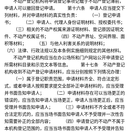
不动产登记机构将申请登记事项记载于不动产登记簿前，
申请人可以撤回登记申请。 第十六条 申请人应当提交下
列材料，并对申请材料的真实性负责： （一）登记申请
书； （二）申请人、代理人身份证明材料、授权委托书；
（三）相关的不动产权属来源证明材料、登记原因证明文
件、不动产权属证书； （四）不动产界址、空间界限、面
积等材料； （五）与他人利害关系的说明材料；
（六）法律、行政法规以及本条例实施细则规定的其他材料。
不动产登记机构应当在办公场所和门户网站公开申请登记
所需材料目录和示范文本等信息。 第十七条 不动产登记
机构收到不动产登记申请材料，应当分别按照下列情况办理：
（一）属于登记职责范围，申请材料齐全、符合法定形
式，或者申请人按照要求提交全部补正申请材料的，应当受理
并书面告知申请人； （二）申请材料存在可以当场更正的
错误的，应当告知申请人当场更正，申请人当场更正后，应当
受理并书面告知申请人； （三）申请材料不齐全或者不符
合法定形式的，应当当场书面告知申请人不予受理并一次性告
知需要补正的全部内容； （四）申请登记的不动产不属于
本机构登记范围的，应当当场书面告知申请人不予受理并告知