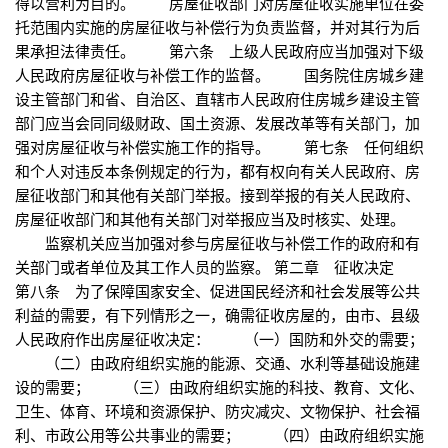
得以营利为目的。 房屋征收部门对房屋征收实施单位在委
托范围内实施的房屋征收与补偿行为负责监督，并对其行为后
果承担法律责任。 第六条 上级人民政府应当加强对下级
人民政府房屋征收与补偿工作的监督。 国务院住房城乡建
设主管部门和省、自治区、直辖市人民政府住房城乡建设主管
部门应当会同同级财政、国土资源、发展改革等有关部门，加
强对房屋征收与补偿实施工作的指导。 第七条 任何组织
和个人对违反本条例规定的行为，都有权向有关人民政府、房
屋征收部门和其他有关部门举报。接到举报的有关人民政府、
房屋征收部门和其他有关部门对举报应当及时核实、处理。
监察机关应当加强对参与房屋征收与补偿工作的政府和有
关部门或者单位及其工作人员的监察。 第二章 征收决定
第八条 为了保障国家安全、促进国民经济和社会发展等公共
利益的需要，有下列情形之一，确需征收房屋的，由市、县级
人民政府作出房屋征收决定： （一）国防和外交的需要；
（二）由政府组织实施的能源、交通、水利等基础设施建
设的需要； （三）由政府组织实施的科技、教育、文化、
卫生、体育、环境和资源保护、防灾减灾、文物保护、社会福
利、市政公用等公共事业的需要； （四）由政府组织实施