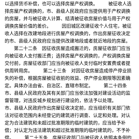
以选择货币补偿，也可以选择房屋产权调换。 被征收人选
择房屋产权调换的，市、县级人民政府应当提供用于产权调换
的房屋，并与被征收人计算、结清被征收房屋价值与用于产权
调换房屋价值的差价。 因旧城区改建征收个人住宅，被征
收人选择在改建地段进行房屋产权调换的，作出房屋征收决定
的市、县级人民政府应当提供改建地段或者就近地段的房屋。
第二十二条 因征收房屋造成搬迁的，房屋征收部门应当
向被征收人支付搬迁费；选择房屋产权调换的，产权调换房屋
交付前，房屋征收部门应当向被征收人支付临时安置费或者提
供周转用房。 第二十三条 对因征收房屋造成停产停业损
失的补偿，根据房屋被征收前的效益、停产停业期限等因素确
定。具体办法由省、自治区、直辖市制定。 第二十四条
市、县级人民政府及其有关部门应当依法加强对建设活动的监
督管理，对违反城乡规划进行建设的，依法予以处理。
市、县级人民政府作出房屋征收决定前，应当组织有关部门依
法对征收范围内未经登记的建筑进行调查、认定和处理。对认
定为合法建筑和未超过批准期限的临时建筑的，应当给予补
偿；对认定为违法建筑和超过批准期限的临时建筑的，不予补
偿。 第二十五条 房屋征收部门与被征收人依照本条例的