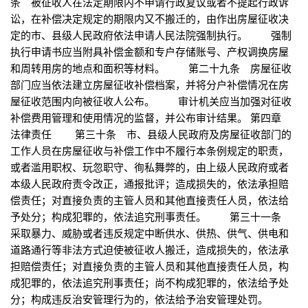
条 被征收人在法定期限内不申请行政复议或者不提起行政诉
讼，在补偿决定规定的期限内又不搬迁的，由作出房屋征收决
定的市、县级人民政府依法申请人民法院强制执行。 强制
执行申请书应当附具补偿金额和专户存储账号、产权调换房屋
和周转用房的地点和面积等材料。 第二十九条 房屋征收
部门应当依法建立房屋征收补偿档案，并将分户补偿情况在房
屋征收范围内向被征收人公布。 审计机关应当加强对征收
补偿费用管理和使用情况的监督，并公布审计结果。 第四章
法律责任 第三十条 市、县级人民政府及房屋征收部门的
工作人员在房屋征收与补偿工作中不履行本条例规定的职责，
或者滥用职权、玩忽职守、徇私舞弊的，由上级人民政府或者
本级人民政府责令改正，通报批评；造成损失的，依法承担赔
偿责任；对直接负责的主管人员和其他直接责任人员，依法给
予处分；构成犯罪的，依法追究刑事责任。 第三十一条
采取暴力、威胁或者违反规定中断供水、供热、供气、供电和
道路通行等非法方式迫使被征收人搬迁，造成损失的，依法承
担赔偿责任；对直接负责的主管人员和其他直接责任人员，构
成犯罪的，依法追究刑事责任；尚不构成犯罪的，依法给予处
分；构成违反治安管理行为的，依法给予治安管理处罚。