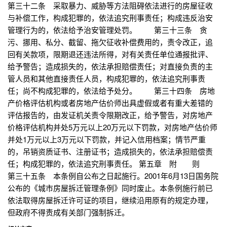
第三十二条 采取暴力、威胁等方法阻碍依法进行的房屋征收
与补偿工作，构成犯罪的，依法追究刑事责任；构成违反治安
管理行为的，依法给予治安管理处罚。 第三十三条 贪
污、挪用、私分、截留、拖欠征收补偿费用的，责令改正，追
回有关款项，限期退还违法所得，对有关责任单位通报批评、
给予警告；造成损失的，依法承担赔偿责任；对直接负责的主
管人员和其他直接责任人员，构成犯罪的，依法追究刑事责
任；尚不构成犯罪的，依法给予处分。 第三十四条 房地
产价格评估机构或者房地产估价师出具虚假或者有重大差错的
评估报告的，由发证机关责令限期改正，给予警告，对房地产
价格评估机构并处5万元以上20万元以下罚款，对房地产估价师
并处1万元以上3万元以下罚款，并记入信用档案；情节严重
的，吊销资质证书、注册证书；造成损失的，依法承担赔偿责
任；构成犯罪的，依法追究刑事责任。 第五章 附 则
第三十五条 本条例自公布之日起施行。2001年6月13日国务院
公布的《城市房屋拆迁管理条例》同时废止。本条例施行前已
依法取得房屋拆迁许可证的项目，继续沿用原有的规定办理，
但政府不得责成有关部门强制拆迁。