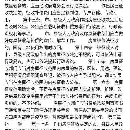
数量较多的，应当经政府常务会议讨论决定。 作出房屋征
收决定前，征收补偿费用应当足额到位、专户存储、专款专
用。 第十三条 市、县级人民政府作出房屋征收决定后应
当及时公告。公告应当载明征收补偿方案和行政复议、行政诉
讼权利等事项。 市、县级人民政府及房屋征收部门应当做
好房屋征收与补偿的宣传、解释工作。 房屋被依法征收
的，国有土地使用权同时收回。 第十四条 被征收人对
市、县级人民政府作出的房屋征收决定不服的，可以依法申请
行政复议，也可以依法提起行政诉讼。 第十五条 房屋征
收部门应当对房屋征收范围内房屋的权属、区位、用途、建筑
面积等情况组织调查登记，被征收人应当予以配合。调查结果
应当在房屋征收范围内向被征收人公布。 第十六条 房屋
征收范围确定后，不得在房屋征收范围内实施新建、扩建、改
建房屋和改变房屋用途等不当增加补偿费用的行为；违反规定
实施的，不予补偿。 房屋征收部门应当将前款所列事项书
面通知有关部门暂停办理相关手续。暂停办理相关手续的书面
通知应当载明暂停期限。暂停期限最长不得超过1年。 第三章
补 偿 第十七条 作出房屋征收决定的市、县级人民政