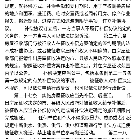
规定，就补偿方式、补偿金额和支付期限、用于产权调换房屋
的地点和面积、搬迁费、临时安置费或者周转用房、停产停业
损失、搬迁期限、过渡方式和过渡期限等事项，订立补偿协
议。 补偿协议订立后，一方当事人不履行补偿协议约定的
义务的，另一方当事人可以依法提起诉讼。 第二十六条
房屋征收部门与被征收人在征收补偿方案确定的签约期限内达
不成补偿协议，或者被征收房屋所有权人不明确的，由房屋征
收部门报请作出房屋征收决定的市、县级人民政府依照本条例
的规定，按照征收补偿方案作出补偿决定，并在房屋征收范围
内予以公告。 补偿决定应当公平，包括本条例第二十五条
第一款规定的有关补偿协议的事项。 被征收人对补偿决定
不服的，可以依法申请行政复议，也可以依法提起行政诉讼。
第二十七条 实施房屋征收应当先补偿、后搬迁。 作
出房屋征收决定的市、县级人民政府对被征收人给予补偿后，
被征收人应当在补偿协议约定或者补偿决定确定的搬迁期限内
完成搬迁。 任何单位和个人不得采取暴力、威胁或者违反
规定中断供水、供热、供气、供电和道路通行等非法方式迫使
被征收人搬迁。禁止建设单位参与搬迁活动。 第二十八