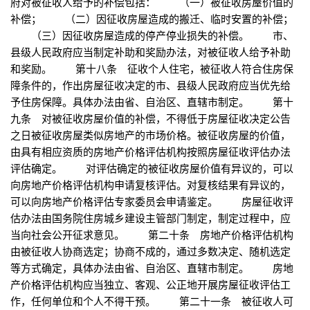
府对被征收人给予的补偿包括： （一）被征收房屋价值的
补偿； （二）因征收房屋造成的搬迁、临时安置的补偿；
（三）因征收房屋造成的停产停业损失的补偿。 市、
县级人民政府应当制定补助和奖励办法，对被征收人给予补助
和奖励。 第十八条 征收个人住宅，被征收人符合住房保
障条件的，作出房屋征收决定的市、县级人民政府应当优先给
予住房保障。具体办法由省、自治区、直辖市制定。 第十
九条 对被征收房屋价值的补偿，不得低于房屋征收决定公告
之日被征收房屋类似房地产的市场价格。被征收房屋的价值，
由具有相应资质的房地产价格评估机构按照房屋征收评估办法
评估确定。 对评估确定的被征收房屋价值有异议的，可以
向房地产价格评估机构申请复核评估。对复核结果有异议的，
可以向房地产价格评估专家委员会申请鉴定。 房屋征收评
估办法由国务院住房城乡建设主管部门制定，制定过程中，应
当向社会公开征求意见。 第二十条 房地产价格评估机构
由被征收人协商选定；协商不成的，通过多数决定、随机选定
等方式确定，具体办法由省、自治区、直辖市制定。 房地
产价格评估机构应当独立、客观、公正地开展房屋征收评估工
作，任何单位和个人不得干预。 第二十一条 被征收人可