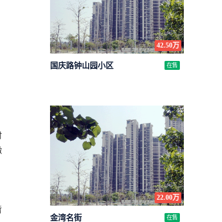
42.50万
国庆路钟山园小区
在售
时
缴
22.00万
暂
金湾名街
在售